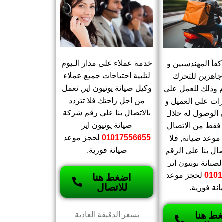
خدمة عملاء على مدار الـيوم
فأ المهندسيين و
لتلبية احتياجات جميع عملاء
 جاهزين للتحرك
وكيل صيانة يونيون اير, نعمل
 وذلك للعمل على
من اجل راحتك فلا تتردد
رات على العميل و
بالاتصال بنا على رقم شركة
الوصول له خلال
صيانة يونيون اير
 فقط من الاتصال
01017556655
لحجز موعد
موعد صيانة, فلا
صيانة فورية.
صال بنا على الرقم
صيانة يونيون اير
0101
لحجز موعد
اضغط هنا
للاتصال
نة فورية.
ط هنا
بسعر الدقيقة العادية