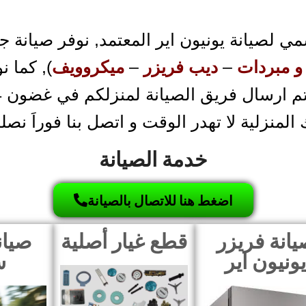
 لصيانة يونيون اير المعتمد, نوفر صيانة جمي
و مبردات
–
ديب فريزر
–
ميكروويف
), كما ن
منزلية لا تهدر الوقت و اتصل بنا فوراَ نصلك
خدمة الصيانة
اضغط هنا للاتصال بالصيانة
يانة فريزر
قطع غيار أصلية
ونيون اير
س