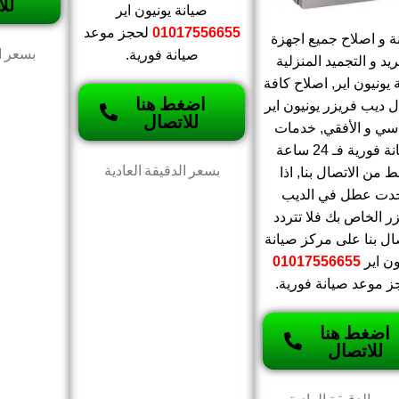
لل
صيانة يونيون اير
01017556655
لحجز موعد
ة و اصلاح جميع اجهزة
بسعر ال
صيانة فورية.
ريد و التجميد المنزلية
 يونيون اير, اصلاح كافة
اضغط هنا
 ديب فريزر يونيون اير
للاتصال
أسي و الأفقي, خدمات
صيانة فورية فـ 24 ساعة
بسعر الدقيقة العادية
 من الاتصال بنا, اذا
دت عطل في الديب
ر الخاص بك فلا تتردد
صال بنا على مركز صيانة
ون اير
01017556655
ز موعد صيانة فورية.
اضغط هنا
للاتصال
سعر الدقيقة العادية