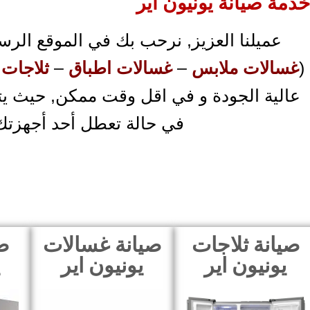
خدمة صيانة يونيون اير
عميلنا العزيز, نرحب بك في الموقع الرسمي
(
غسالات ملابس
–
غسالات اطباق
–
ثلاجات 
في حالة تعطل أحد أجهزتك ال
صيانة ثلاجات
صيانة غسالات
ص
يونيون اير
يونيون اير
ي