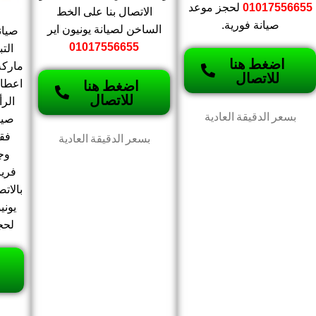
01017556655
لحجز موعد
الاتصال بنا على الخط
صيانة فورية.
الساخن لصيانة يونيون اير
صيان
01017556655
التب
اضغط هنا
ماركة
للاتصال
اضغط هنا
اعطال
للاتصال
الر
بسعر الدقيقة العادية
فقط
بسعر الدقيقة العادية
وج
فريز
بالات
يوني
لحج
ب