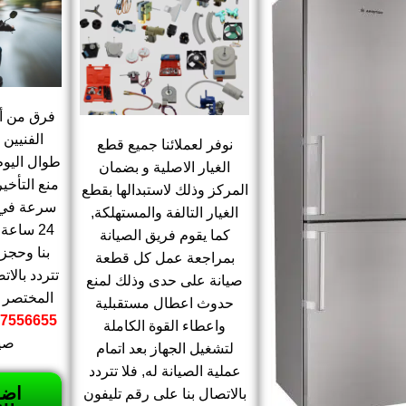
فرق من أك
الفنيين
نوفر لعملائنا جميع قطع
طوال اليوم
الغيار الاصلية و بضمان
منع التأخي
المركز وذلك لاستبدالها بقطع
سرعة في 
الغيار التالفة والمستهلكة,
24 ساعة
كما يقوم فريق الصيانة
بنا وحجز 
بمراجعة عمل كل قطعة
تتردد بالات
صيانة على حدى وذلك لمنع
المختصر ل
حدوث اعطال مستقبلية
7556655
واعطاء القوة الكاملة
صيا
لتشغيل الجهاز بعد اتمام
عملية الصيانة له, فلا تتردد
اضغ
بالاتصال بنا على رقم تليفون