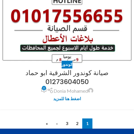
كوندور
صيانة كوندور الشرقية ابو حماد
01273604050
0
Donia Mohamed
اضغط هنا للمزيد
»
›
3
2
1