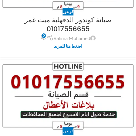
كوندور
صيانة كوندور الدقهلية ميت غمر
01017556655
0
Rahma Mohamed
اضغط هنا للمزيد
كوندور