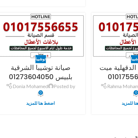
شيبا
توشيبا
 الدقهلية ميت
صيانة توشيبا الشرقية
بلبيس 01273604050
Donia Mohamed
Posted by
Rahma Moha
0
0
ا للمزيد
اضغط هنا للمزيد
»
›
3