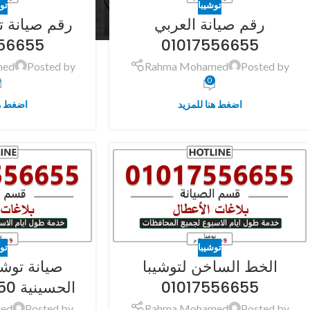
توشيبا
تو
رقم صيانة العربي
رقم صيانة ت
56655
01017556655
med
Posted by
Rahma Mohamed
Posted by
0
اضغط هنا للمزيد
اضغط هن
توشيبا
تو
الخط الساخن لتوشيبا
صيانة توشي
01017556655
الحسينية 01273604050
ed
Posted by
Rahma Mohamed
Posted by