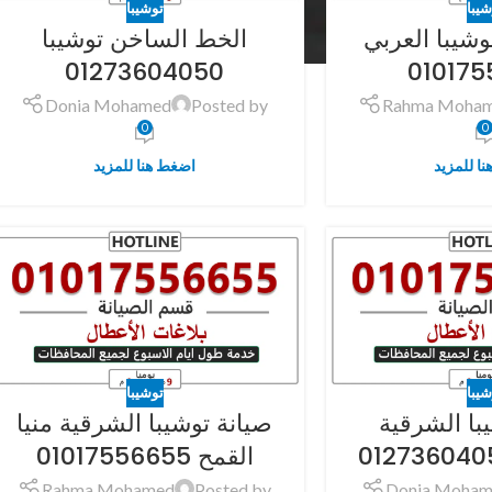
شيبا
توشيبا
وشيبا العربي
الخط الساخن توشيبا
01273604050
010175
Donia Mohamed
Posted by
Rahma Moha
0
0
ا للمزيد
اضغط هنا للمزيد
شيبا
توشيبا
با الشرقية
صيانة توشيبا الشرقية منيا
القمح 01017556655
Rahma Mohamed
Posted by
Donia Moham