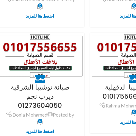
0
0
ا للمزيد
اضغط هنا للمزيد
شيبا
توشيبا
با الدقهلية
صيانة توشيبا الشرقية
ديرب نجم
01273604050
Rahma Moha
0
Donia Mohamed
Posted by
0
ا للمزيد
اضغط هنا للمزيد