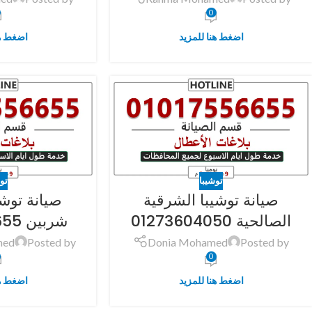
0
اضغط هنا للمزيد
اضغط هن
توشيبا
تو
صيانة توشيبا الشرقية
صيانة توشي
الصالحية 01273604050
شربين 01017556655
med
Posted by
Donia Mohamed
Posted by
0
اضغط هنا للمزيد
اضغط هن