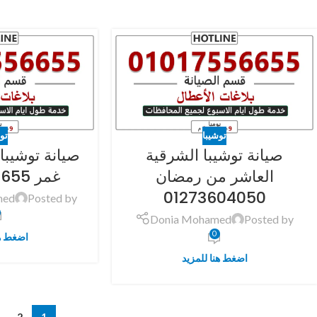
توشيبا
تو
صيانة توشيبا الشرقية
صيانة توشيبا
العاشر من رمضان
غمر 01017556655
01273604050
med
Posted by
Donia Mohamed
Posted by
0
اضغط هن
اضغط هنا للمزيد
2
1