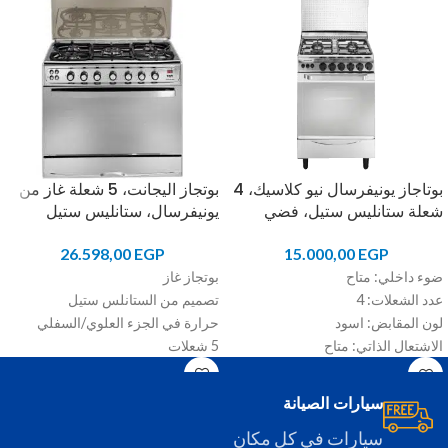
بوتاجاز يونيفرسال نيو كلاسيك، 4
بوتجاز اليجانت، 5 شعلة غاز من
شعلة ستانليس ستيل، فضي
يونيفرسال، ستانليس ستيل
26.598,00
EGP
15.000,00
EGP
ضوء داخلي: متاح
بوتجاز غاز
عدد الشعلات: 4
تصميم من الستانلس ستيل
لون المقابض: اسود
حرارة في الجزء العلوي/السفلي
الاشتعال الذاتي: متاح
5 شعلات
حوامل: حديد
غطاء كريستال
سيارات الصيانة
سيارات في كل مكان