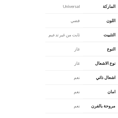
الماركة
Universal
اللون
فضي
التثبيت
ثابت من غير تدعيم
النوع
غاز
نوع الاشعال
غاز
اشعال ذاتي
نعم
امان
نعم
مروحة بالفرن
نعم