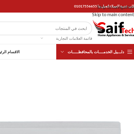
Skip to navigation
ب خدمة العملاء اتصل بنا 01017556655
Skip to main content
قائمة العلامات التجارية
دلـــيل الخدمــــات بالمحافظـــــات
الاقسام الرئ