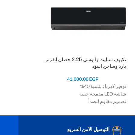
تكييف سبليت زانوسي 2.25 حصان انفرتر
سخان مياه كهرباء زان
بارد وساخن اسود
GP
41.000,00
EGP
الخزان الداخلي مغ
توفير كهرباء بنسبة 40%
السخان يتميز بم
شاشة LED مدمجة خفية
المميزة، واللي بت
تصميم مقاوم للصدأ
طويل، ومن ضمن ا
عزل أفضل للصوت وانخفاض نسبة الاهتزاز
الداخلي للخزان ف
شبكة أمامية لتحسين امتصاص الهواء وأداء
من المينا، و ده بي
التكييف
للسخان بفضل قوة
التوصيل الآمن السريع
خاصية إعادة التشغيل التلقائي