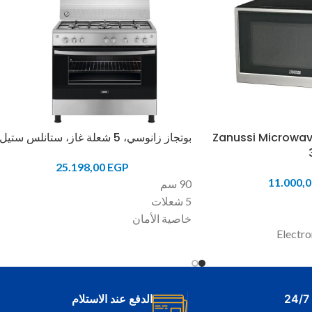
Zanussi Microwave
بوتجاز زانوسي، 5 شعلة غاز، ستانلس ستيل
25.198,00
EGP
11.000,
90 سم
5 شعلات
خاصية الأمان
Electro
مروحة
شواية
For the ultimate 
Zanussi ZMW34
الدفع عند الاستلام
Oven has auto-co