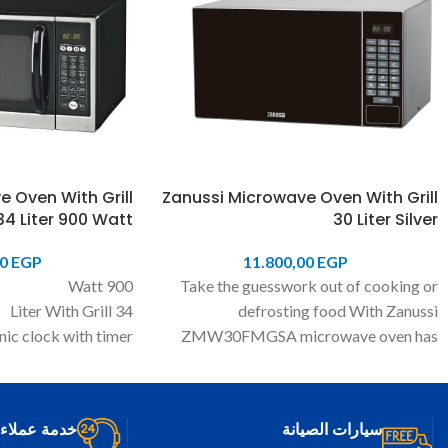
 Oven With Grill
Zanussi Microwave Oven With Grill
34 Liter 900 Watt
30 Liter Silver
00
EGP
11.800,00
EGP
900 Watt
Take the guesswork out of cooking or
34 Liter With Grill
defrosting food With Zanussi
nic clock with timer
ZMW30FMGSA microwave oven has
Child lock
auto-cook and auto-defrost programs.
cooking convenience,
You hardly need to lift a finger to create a
FMGXA Microwave
delicious meal. The microwave helps in
سيارات الصيانة
خدمة عملاء 24/7
ok and auto-defrost
preparing dinner faster without