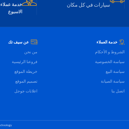
need to lift a finger
compromising great taste. Make bread
سيارات في كل مكان
خدمة عملاء 
 meal. It also has 34
and yogurt in the shortest possible time
الاسبوع
ith amazing cooking
with Ease of use and the possibility of
variety of convenient
cleaning more easily.
cooking options.
خدمة العملاء
عن سيف تك
الشروط و الأحكام
من نحن
سياسة الخصوصية
فروعنا الرئيسية
سياسة البيع
خريطة الموقع
سياسة الصيانة
تصميم الموقع
اتصل بنا
اعلانات جوجل
chnology.