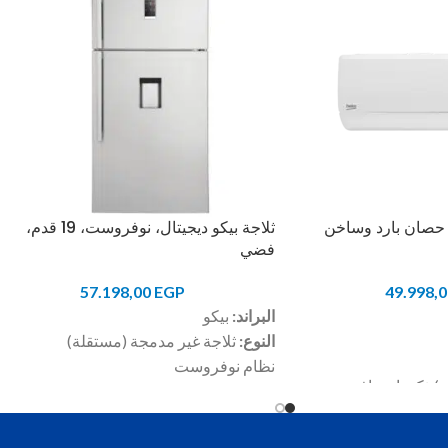
كييف سبليت بيكو 3 حصان بارد وساخن
ثلاجة بيكو ديجيتال، نوفروست، 19 قدم،
فضي
57.198,00
EGP
49.998,
البراند:
بيكو
النوع:
ثلاجة غير مدمجة (مستقلة)
نظام نوفروست
س) ذكي احترافي
خاصية الانذار عند ترك الباب مفتوحا
إضاءه ال اي دي
السعة
: 555 لتر