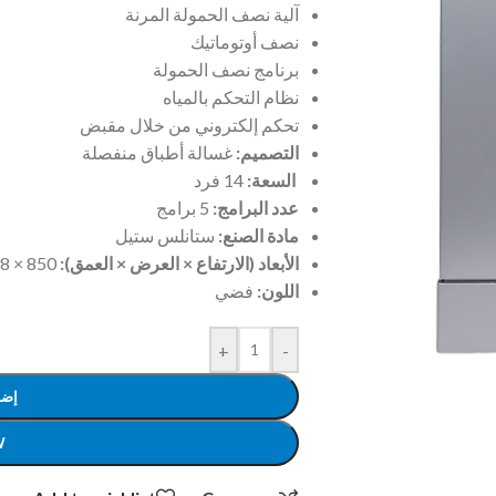
آلية نصف الحمولة المرنة
نصف أوتوماتيك
برنامج نصف الحمولة
نظام التحكم بالمياه
تحكم إلكتروني من خلال مقبض
التصميم:
غسالة أطباق منفصلة
السعة:
14 فرد
عدد البرامج:
5 برامج
مادة الصنع:
ستانلس ستيل
الأبعاد (الارتفاع × العرض × العمق):
850 × 598 × 600 ملم
اللون:
فضي
+
-
إضا
W