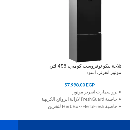
ثلاجة بيكو نوفروست كومبي، 495 لتر،
موتور انفرتر، اسود
رمادي
EGP
57.998,00
EGP
• برو سمارت انفرتر موتور
• ثلاجة بفريزر س
• خاصية FreshGuard لازالة الروائح الكريهة
• ثلاجة غير مدمج
• خاصية HerbBox/HerbFresh لتخزين
المطبخ)
الاعشاب
• 501 لتر
• تكنولوجيا تقضى على 99.9% من
الفيروسات (UVC)