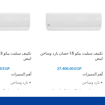
تكييف سبليت بيكو 1.5 حصان بارد وساخن
ت
ابيض
ابيض
00
EGP
27.400,00
EGP
أهم المميزات
أهم المميزات
• بارد وساخن
• بارد وساخن
• موتور انفرتر (عاكس) ذكي احترافي
• موتور انفرتر (عاك
• وضع توفير الكهرباء
• وضع توفير الكهرباء