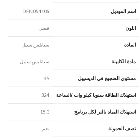
اسم الموديل
DFN05410S
اللون
فضي
المادة
ستانلس ستيل‎
مادة الكابينة
ستانليس ستيل
مستوى الضجيج في الديسيبل
49
استهلاك الطاقة سنويا كيلو وات /الساعة
324
استهلاك المياه بالتر لكل برنامج
15.3
نصف الحمولة
نعم