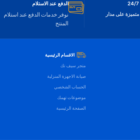
يمكن فكه وتركيبه
الدفع عند الاستلام
ا
للون:
فضي
الموديل:
DN160200DX
متميزة على مدار
نوفر خدمات الدفع عند استلام
المنتج
الاقسام الرئيسية
متجر سيف تك
صيانة الاجهزة المنزلية
الحساب الشخصي
موضوعات تهمك
الصفحة الرئيسية