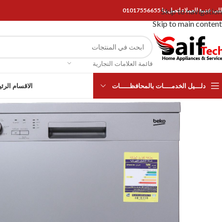
Skip to navigation
ب خدمة العملاء اتصل بنا 01017556655
Skip to main content
قائمة العلامات التجارية
دلـــيل الخدمــــات بالمحافظـــــات
الاقسام الرئ