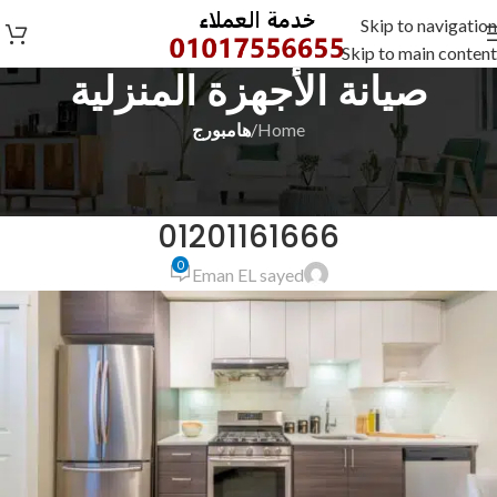
Skip to navigation
Skip to main content
صيانة الأجهزة المنزلية
Home
/
هامبورج
هامبورج
رقم خدمة عملاء هامبورج بالاسكندرية
01201161666
0
Eman EL sayed