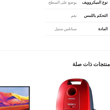
نوع الميكروويف
يوضع على السطح
التحكم باللمس
نعم
المادة
ستانلس ستيل‎
منتجات ذات صلة