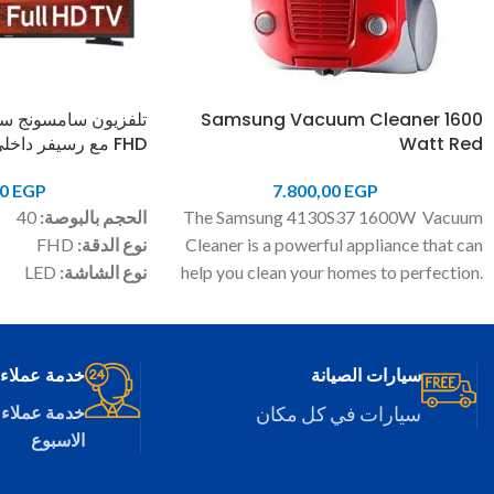
Samsung Vacuum Cleaner 1600
Watt Red
FHD مع رسيفر داخلي
00
EGP
7.800,00
EGP
The Samsung 4130S37 1600W Vacuum
الحجم بالبوصة:
40
Cleaner is a powerful appliance that can
نوع الدقة:
FHD
help you clean your homes to perfection.
نوع الشاشة:
LED
The low noise cleaning device comes with
تشمل رسيفر داخلي:
a 360 swivel hose and a crevice and
تشمل خاصية الاتصال 
dusting brush for thorough cleaning.
ايثرنت)
سيارات الصيانة
خدمة عملاء 24/7
These brushes can be stored within the
الاتصال:
HDMI
body of the vacuum cleaner itself. The
سيارات في كل مكان
خدمة عملاء 
appliance Easy Dust Blowing function
الاسبوع
enables easy removal of debris and dust,
even from hard to reach places. A two-