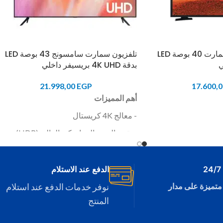
تلفزيون سامسونج سمارت 40 بوصة LED
تلفزيون سمارت سامسونج 43 بوصة LED
بدقة 4K UHD بريسيفر داخلي
21.998,00
EGP
17.600,
أهم المميزات
- معالج 4K كريستال
- تقنية المدى الديناميكي العالي (HDR)
نعم
الذكي:
نعم (واي فاي،
- خاصية نظام تنظيم الكابلات Clean Cable
- تقنية PurColour لعرض ألوان طبيعية
الدفع عند الاستلام
من خلال 1 منفذ USB، و2 مدخل
متميزة على مدار
نوفر خدمات الدفع عند استلام
المنتج