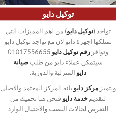
توكيل دايو
تواجد (
توكيل دايو
) من اهم المميزات التي
تمتلكها اجهزة دايو لان مع تواجد توكيل دايو
وتوافر
رقم توكيل دايو
01017556655
سيتمكن عملاء دايو من طلب
صيانة
دايو
المنزلية والدورية.
ويتميز
مركز دايو
بانه المركز المعتمد والاصلي
لتقديم
خدمة دايو
فنحن هنا نحميك من
التعرض لحالات النصب والاحتيال الوارد