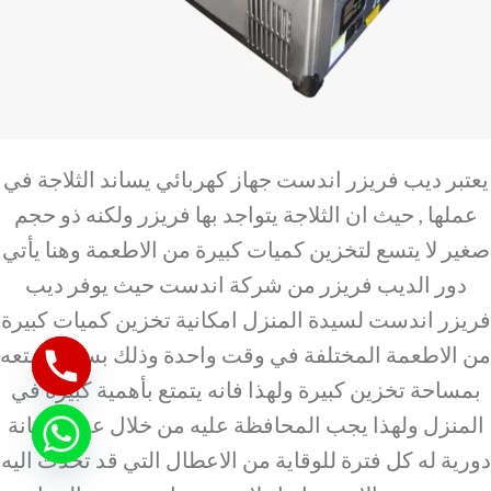
يعتبر ديب فريزر اندست جهاز كهربائي يساند الثلاجة في
عملها , حيث ان الثلاجة يتواجد بها فريزر ولكنه ذو حجم
صغير لا يتسع لتخزين كميات كبيرة من الاطعمة وهنا يأتي
دور الديب فريزر من شركة اندست حيث يوفر ديب
فريزر اندست لسيدة المنزل امكانية تخزين كميات كبيرة
من الاطعمة المختلفة في وقت واحدة وذلك بسبب تمتعه
بمساحة تخزين كبيرة ولهذا فانه يتمتع بأهمية كبيرة في
المنزل ولهذا يجب المحافظة عليه من خلال عمل صيانة
دورية له كل فترة للوقاية من الاعطال التي قد تحدث اليه