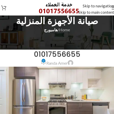
Skip to navigation
Skip to main content
صيانة الأجهزة المنزلية
Home
/
هامبورج
هامبورج
رقم شركة هامبورج في الشرقية
01017556655
0
Randa Amer