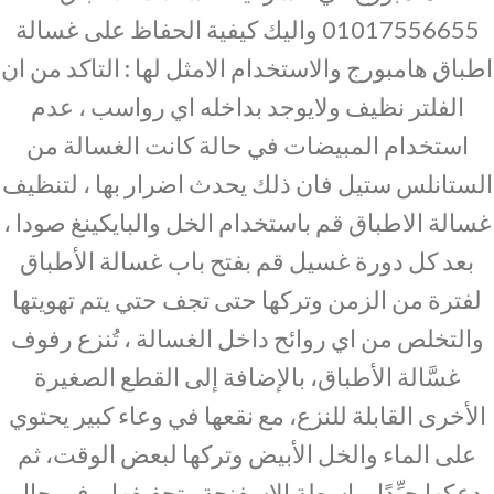
01017556655 واليك كيفية الحفاظ على غسالة
اطباق هامبورج والاستخدام الامثل لها : التاكد من ان
الفلتر نظيف ولايوجد بداخله اي رواسب ، عدم
استخدام المبيضات في حالة كانت الغسالة من
الستانلس ستيل فان ذلك يحدث اضرار بها ، لتنظيف
غسالة الاطباق قم باستخدام الخل والبايكينغ صودا ،
بعد كل دورة غسيل قم بفتح باب غسالة الأطباق
لفترة من الزمن وتركها حتى تجف حتي يتم تهويتها
والتخلص من اي روائح داخل الغسالة ، تُنزع رفوف
غسَّالة الأطباق، بالإضافة إلى القطع الصغيرة
الأخرى القابلة للنزع، مع نقعها في وعاء كبير يحتوي
على الماء والخل الأبيض وتركها لبعض الوقت، ثم
دعكها جيِّدًا بواسطة الإسفنجة وتجفيفها. وفي حال