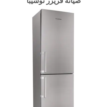
صيانة فريزر توشيبا