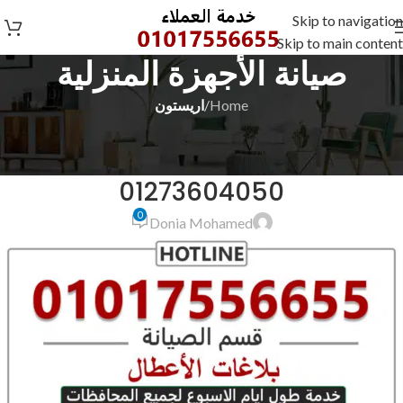
Skip to navigation
Skip to main content
صيانة الأجهزة المنزلية
Home
/
اريستون
اريستون
رقم صيانة اريستون بالسويس
01273604050
0
Donia Mohamed