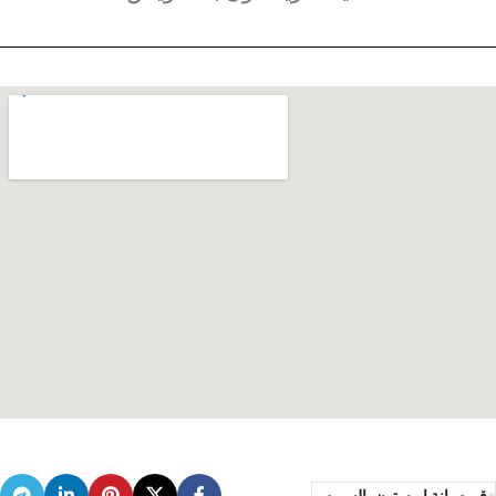
رقم صيانة اريستون بالسويس