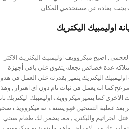
ث يجب ابعاده عن مستخدمي المكان
نة اوليمبيك اليكتريك
العجمي , اصبح ميكروويف اوليمبيك اليكتريك الاكثر
متلاكه عدة خصائص تجعله يتفوق علي باقي أجهزة
وليمبيك اليكتريك يتميز بقدرته علي العمل في هدوء
مزعج كما انه يعمل في ثبات تام دون اي اهتزاز , وهذ
ت الأخرى كما يتميز ميكروويف اوليمبيك اليكتريك بان
ر بعد عملية التسخين فهو يصنف انه ميكروويف صح
قتل الجراثيم والبكتريا , مما يضمن لك طعام صحي
اسرتك من الامراض واهم ما يتميز به ميكروويف