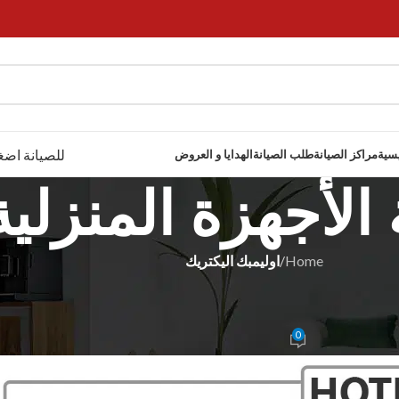
للصيانة اضغ
يسية
مراكز الصيانة
طلب الصيانة
الهدايا و العروض
الأجهزة المنزلية
Home
/
اوليمبك اليكتريك
 اليكتريك
مي 01017556655
0
Rahma Moham