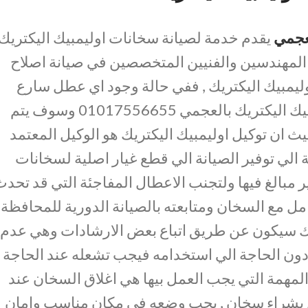
لعجمي
يقدم خدمة لصيانة سخانات اوليمبيك اليكتريك
لمهندسين والفنيين المتخصصين في صيانة اصلاح
ليمبيك اليكتريك , ففي حالة وجود اي عطل سارع
بالاتصال علي رقم صيانة اوليمبيك اليكتريك بالعجمي 01017556655 وسوف يتم
ان توكيل اوليمبيك اليكتريك هو الوكيل المعتمد
ة الي توفير الصيانة الي قطع غيار اصلية لسخانات
ر مبالغ فيها ولتجنب الاعطال المفاجئة التي قد تحد
 مع السخان ومتابعته بالصيانة الدورية للمحافظة
لك سيكون عن طريق اتباع بعض الارشادات وهي عدم
ون الحاجة الي استخدامه فيجب تشعله عند الحاجة
لمهمة التي يجب العمل بيها هي اغلاق السخان عند
يام بشراء سخان , يجب وضعه في مكان مناسب وامان