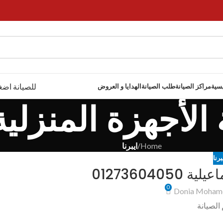
للصيانة اضغ
يسية
مراكز الصيانة
طلب الصيانة
الهدايا و العروض
الأجهزة المنزلية
Home
/
ايبرنا
برنا
012736040
0
Donia Moham