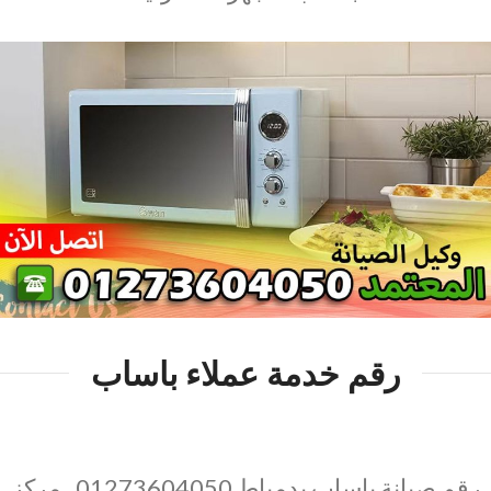
رقم خدمة عملاء باساب
رقم صيانة باساب بدمياط 01273604050 , مركز