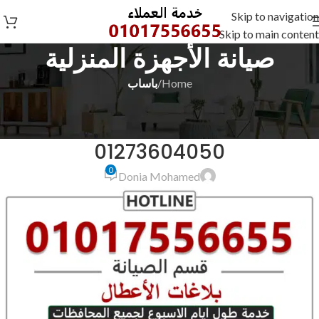
Skip to navigation
Skip to main content
صيانة الأجهزة المنزلية
Home
/
باساب
باساب
رقم صيانة باساب بمطروح
01273604050
0
Donia Mohamed