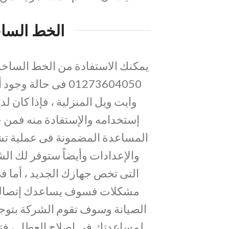
الخط الساخ
يمكنك الاستفادة من الخط الساخن
01273604050 فى حا
وايت ويل المنزلية ، فإذا كان ل
إستخدامه والإستفادة منه فمن 
المساعدة المضمونة فى عملية تشغ
والإعدادات وأيضاً ستوفر لك الش
التى تخص جهازك الجديد ، أما فى
مشكلات فسوف يساعدك إتصالك
الصيانة وسوف تقوم الشركة بتو
لمساعدتك فى إصلاح العطل ، فت