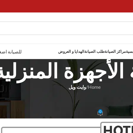
للصيانة اضغ
يسية
مراكز الصيانة
طلب الصيانة
الهدايا و العروض
الأجهزة المنزلية
Home
/
وايت ويل
ت ويل
0127360405
0
Donia Moham