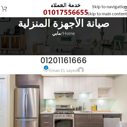
Skip to navigation
Skip to main content
صيانة الأجهزة المنزلية
Home
/
مابي
مابي
رقم صيانة مابي بدمياط وبورسعيد
01201161666
0
Eman EL sayed