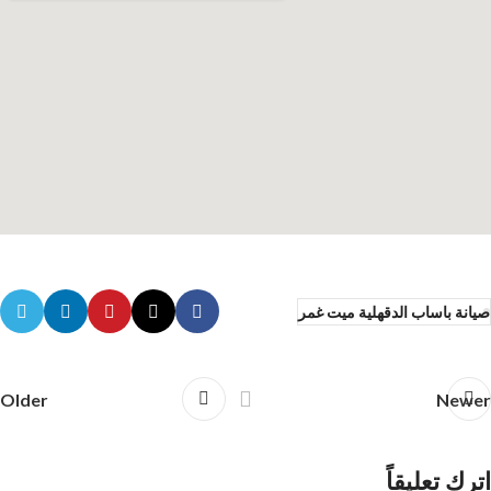
صيانة باساب الدقهلية ميت غمر
Older
Newer
اترك تعليقاً