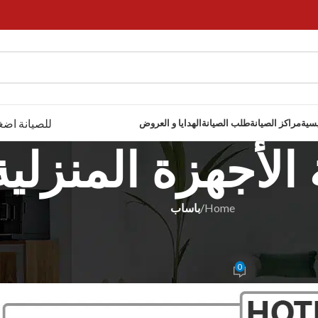
للصيانة اضغ
يسية
مراكز الصيانة
طلب الصيانة
الهدايا و العروض
الأجهزة المنزلية
Home
/
باساب
ساب
01273604050
0
Donia Moham