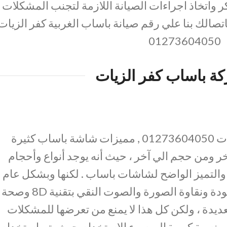
اتخاذ اجراءات الصيانة اللازمة لتجنب المشكلات
تصالك بنا علي رقم صيانة باساب الغربية كفر الزيات
01273604050
ة باساب كفر الزيات
صيانة باساب الغربية كفر الزيات 01273604050 , مميزات شاشة باساب كثيرة
ر ومن حجم الي آخر ، حيث أنه يوجد أنواع وأحجام
والتميز الواضح لشاشات باساب . لكنها وبشكل عام
تتميز عن غيرها بشدة التباين وجودة ونقاوة الصورة والصوت النقي بتقنية 8D وصحة
عديدة ، ولكن كل هذا لا يمنع من تعرضها للمشكلات
ال بنسبة كبيرة الي سوء الاستخدام حيث يتم استخدام