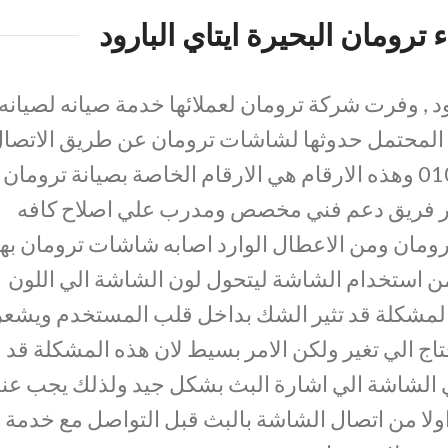
ترومان البحيرة ايتاي البارود
رود , وفرت شركة ترومان لعملائها خدمة صيانه لصيانه
 المحتمل حدوثها لشاشات ترومان عن طريق الاتصا
علي الارقام التالية 01017556655 وهذه الارقام هي الارقام الخاصة بصيانة ترومان
 توفر فريق دعم فني مخصص ومدرب علي اصلاح كافه
مان ومن الاعطال الوارد اصابه شاشات ترومان بها
من استخدام الشاشة ليتحول لون الشاشة الي اللون
ه المشكلة قد تثير الشك بداخل قلب المستخدم ويشعر
اج الي تغير ولكن الامر بسيط لان هذه المشكلة قد
الشاشة الي اشارة البث بشكل جيد ولذلك يجب عن
اولا من اتصال الشاشة بالبث قبل التواصل مع خدمة