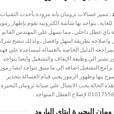
, تتميز غسالات ترومان بانه مزودة بأحدث التقنيات 
اية , يتواجد بها شاشة الكترونيه تقوم بإظهار رموز
ة باي عطل داخلي , مما يسهل علي المهندس القائم
ل واصلاحه بطريقه اسهل وافضل , ولذلك تنصح شركة
مراجعه الدليل الخاصة بالغسالة لمساعدة علي فهم
موز تشير الي وظيفة الإيقاف والتشغيل وايضا يتواجد
رامج التشغيل اضافه الي ما سبق تتواجد ايضا رموز
وح بيها وظهور الرموز يعني قيام الغسالة بتحذير
 الحالة يجب الاتصال علي صيانة ترومان البحيرة
مان البحيرة ايتاي البارود