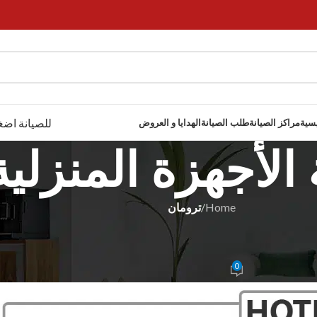
للصيانة اضغ
يسية
مراكز الصيانة
طلب الصيانة
الهدايا و العروض
الأجهزة المنزلية
Home
/
ترومان
ومان
 01017556655
0
Rahma Moham