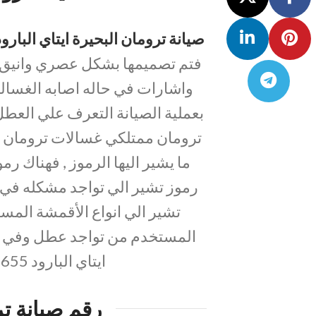
صيانة ترومان البحيرة ايتاي البارود
فتم تصميمها بشكل عصري وانيق للغ
واشارات في حاله اصابه الغسال
بعملية الصيانة التعرف علي العط
ترومان ممتلكي غسالات ترومان ب
ما يشير اليها الرموز , فهناك ر
رموز تشير الي تواجد مشكله في ب
تشير الي انواع الأقمشة المسم
المستخدم من تواجد عطل وفي هذه
ايتاي البارود 01017556655 لإصلاح العطل المتواجد .
رقم صيانة ترو