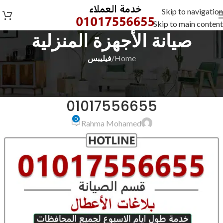
Skip to navigation
Skip to main content
صيانة الأجهزة المنزلية
Home
/
فيليبس
فيليبس
صيانة فيليبس الشرقية منيا القمح
01017556655
0
Rahma Mohamed