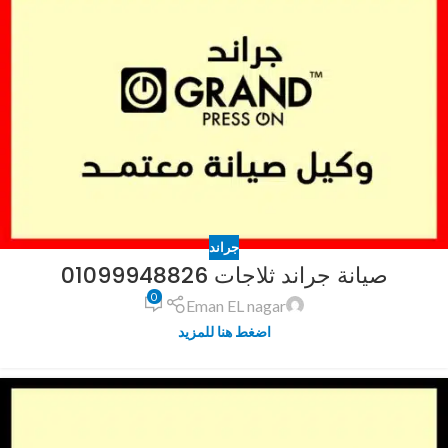
جراند
صيانة جراند ثلاجات 01099948826
0
Eman EL nagar
اضغط هنا للمزيد