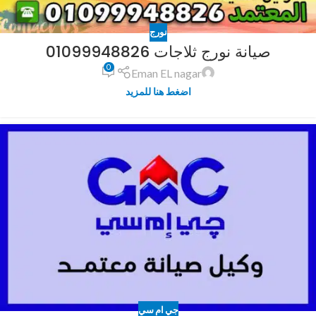
نورج
صيانة نورج ثلاجات 01099948826
0
Eman EL nagar
اضغط هنا للمزيد
جي ام سي