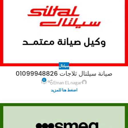
سيلتال
صيانة سيلتال ثلاجات 01099948826
0
Eman EL nagar
اضغط هنا للمزيد