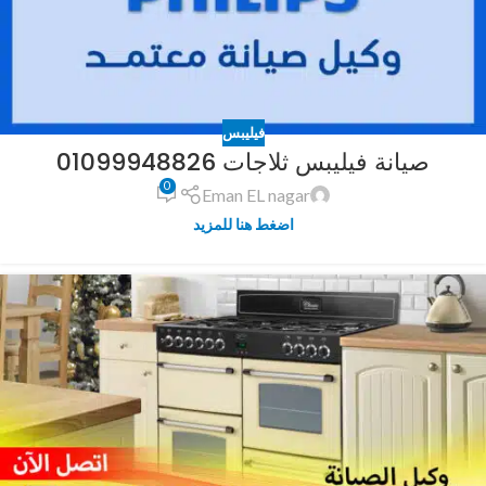
فيليبس
صيانة فيليبس ثلاجات 01099948826
0
Eman EL nagar
اضغط هنا للمزيد