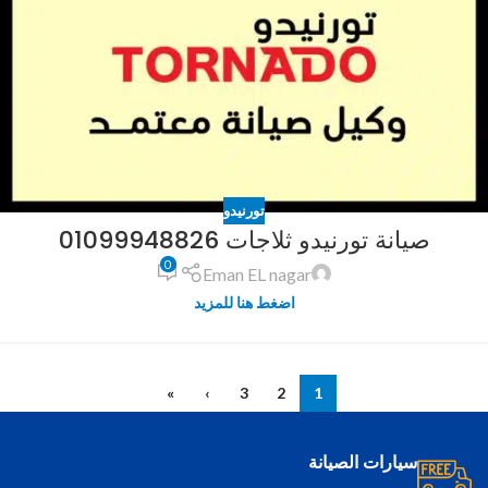
تورنيدو
صيانة تورنيدو ثلاجات 01099948826
0
Eman EL nagar
اضغط هنا للمزيد
»
›
3
2
1
سيارات الصيانة