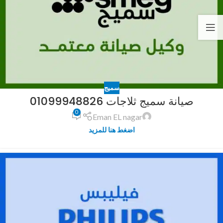
سميج
صيانة سميج ثلاجات 01099948826
0
Eman EL nagar
اضغط هنا للمزيد