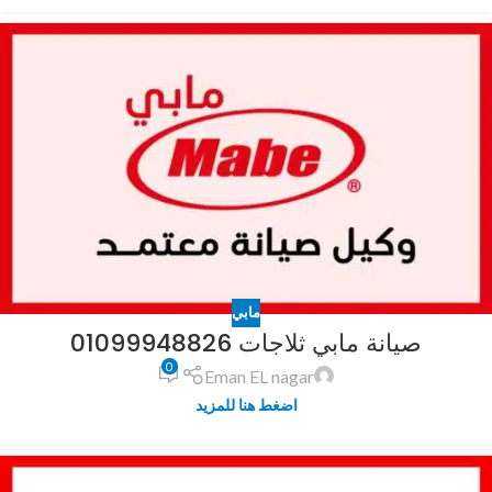
مابي
صيانة مابي ثلاجات 01099948826
0
Eman EL nagar
اضغط هنا للمزيد