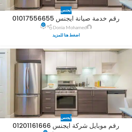
ايجنس
رقم خدمة صيانة ايجنس 01017556655
0
Donia Mohamed
اضغط هنا للمزيد
ايجنس
رقم موبايل شركة ايجنس 01201161666