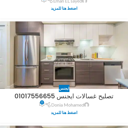
Eman EL sayed
اضغط هنا للمزيد
ايجنس
تصليح غسالات ايجنس 01017556655
0
Donia Mohamed
اضغط هنا للمزيد