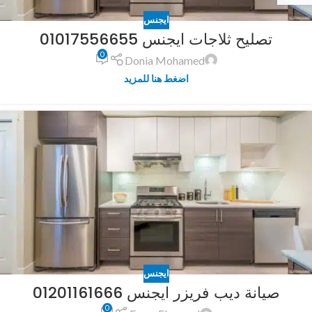
ايجنس
تصليح ثلاجات ايجنس 01017556655
0
Donia Mohamed
اضغط هنا للمزيد
ايجنس
صيانة ديب فريزر ايجنس 01201161666
0