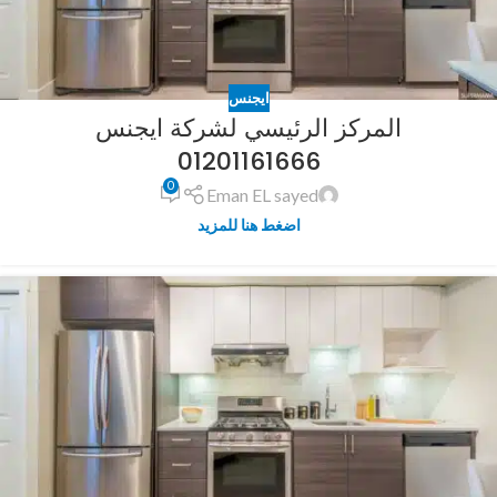
ايجنس
المركز الرئيسي لشركة ايجنس
01201161666
0
Eman EL sayed
اضغط هنا للمزيد