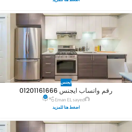
ايجنس
رقم واتساب ايجنس 01201161666
0
Eman EL sayed
اضغط هنا للمزيد