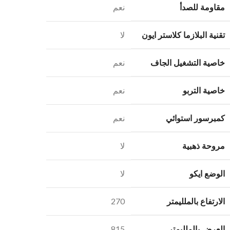
مقاومة للصدأ
نعم
تقنية البلازما كلاستر ايون
لا
خاصية التشغيل الجاف
نعم
خاصية التربو
نعم
كمبرسور استوائي
نعم
مروحة ذهبية
لا
الوضع ايكو
لا
الارتفاع بالملليمتر
270
العرض بالملليمتر
815