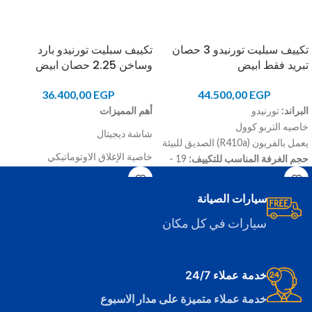
تكييف سبليت تورنيدو 3 حصان
تكييف سبليت تورنيدو بارد
تبريد فقط ابيض
وساخن 2.25 حصان ابيض
36.400,00
EGP
44.500,00
EGP
البراند:
تورنيدو
أهم المميزات
خاصيه التربو كوول
شاشة ديجيتال
يعمل بالفريون (R410a) الصديق للبيئة
خاصية الإغلاق الاوتوماتيكي
حجم الغرفة المناسب للتكييف:
19 -
24قدم مربع
خاصية إعادة التشغيل الاوتوماتيكي
قدرة التكييف:
3 حصان
سيارات الصيانة
تصميم منخفض الضوضاء
النوع
: تكييف سبليت (تبريد فقط)
سيارات في كل مكان
اللون:
ابيض
الموديل:
TH-C24WEE
خدمة عملاء 24/7
خدمة عملاء متميزة على مدار الاسبوع