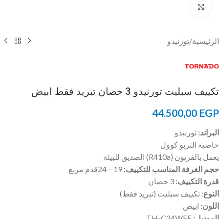
Click to enlarge
الرئيسية
/
تورنيدو
تكييف سبليت تورنيدو 3 حصان تبريد فقط ابيض
44.500,00
EGP
البراند:
تورنيدو
خاصيه التربو كوول
يعمل بالفريون (R410a) الصديق للبيئة
حجم الغرفة المناسب للتكييف:
19 – 24قدم مربع
قدرة التكييف:
3 حصان
النوع
: تكييف سبليت (تبريد فقط)
اللون:
ابيض
الموديل:
TH-C24WEE