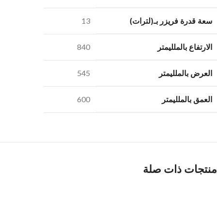
سعة قدرة فريزر بـ(لترات)
13
الارتفاع بالملليمتر
840
العرض بالملليمتر
545
العمق بالملليمتر
600
منتجات ذات صلة