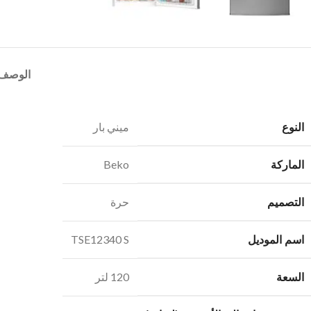
الوصف
النوع
ميني بار
الماركة
Beko
التصميم
حرة
اسم الموديل
TSE12340 S
السعة
120 لتر