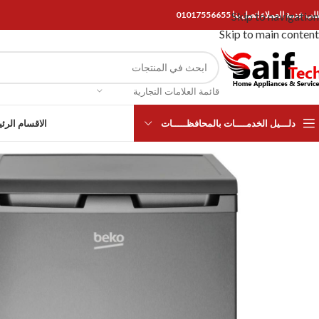
Skip to navigation
ب خدمة العملاء اتصل بنا 01017556655
Skip to main content
قائمة العلامات التجارية
دلـــيل الخدمــــات بالمحافظـــــات
الاقسام الرئ