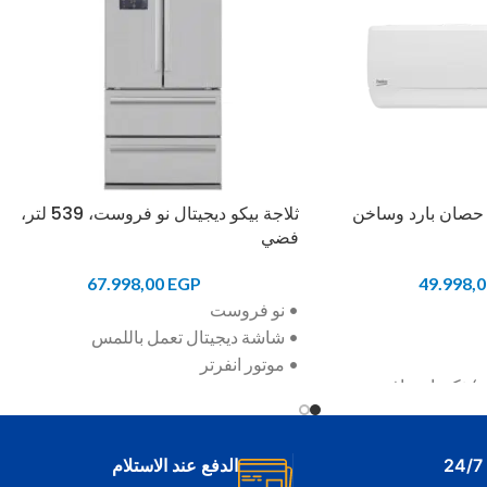
كييف سبليت بيكو 3 حصان بارد وساخن
ثلاجة بيكو ديجيتال نو فروست، 539 لتر،
فضي
67.998,00
EGP
49.998,
• نو فروست
• شاشة ديجيتال تعمل باللمس
• موتور انفرتر
س) ذكي احترافي
• اللون: فضي
يمكن فكه وتركيبه
الدفع عند الاستلام