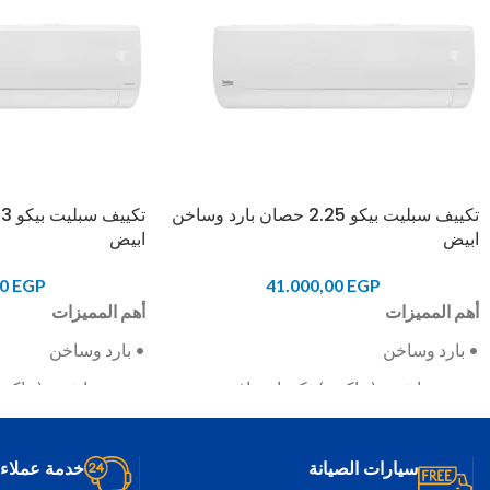
تكييف سبليت بيكو 2.25 حصان بارد وساخن
ت
ابيض
ابيض
00
EGP
41.000,00
EGP
أهم المميزات
أهم المميزات
• بارد وساخن
• بارد وساخن
• موتور انفرتر (عاكس) ذكي احترافي
• موتور انفرتر (عاك
• وضع توفير الكهرباء
• وضع توفير الكهرباء
• فلتر عالي الكثاقة يمكن فكه وتركيبه
• فلتر عالي الكثاقة 
سيارات الصيانة
خدمة عملاء 24/7