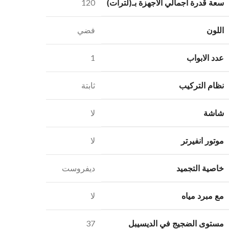
سعة قدرة اجمالي الأجهزة بـ(لترات)
120
اللون
فضي
عدد الابواب
1
نظام التركيب
ثابتة
شاشة
لا
موتور انفيرتر
لا
خاصية التجميد
ديفروست
مع مبرد مياه
لا
مستوى الضجيج في الديسيبل
37