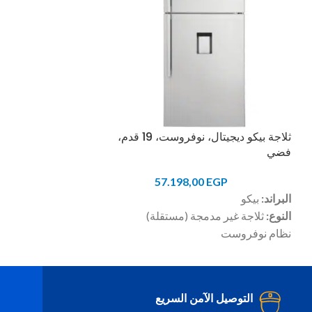
ثلاجة بيكو ديجيتال، نوفروست، 19 قدم،
فضي
موتور انفرتر، اسو
EGP
57.198,00
EGP
البراند:
بيكو
• برو سمارت انفر
النوع:
ثلاجة غير مدمجة (مستقلة)
• خاصية FreshGuard لازالة الروائح الكريهة
نظام نوفروست
خاصية الانذار عند ترك الباب مفتوحا
الاعشاب
إضاءه ال اي دي
السعة
: 555 لتر
الفيروسات (UVC)
التوصيل الآمن السريع
ا
للون:
فضي
• خاصية التجميد ا