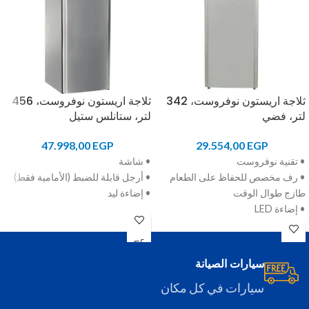
ثلاجة اريستون نوفروست، 342
ثلاجة اريستون نوفروست، 456
لتر، فضي
لتر، ستانلس ستيل
47.998,00
EGP
29.554,00
EGP
• تقنية نوفروست
• شاشة
• رف مخصص للحفاظ على الطعام
• أرجل قابلة للضبط (الأمامية فقط)
طازج طوال الوقت
• إضاءة ليد
• إضاءة LED
سيارات الصيانة
سيارات في كل مكان