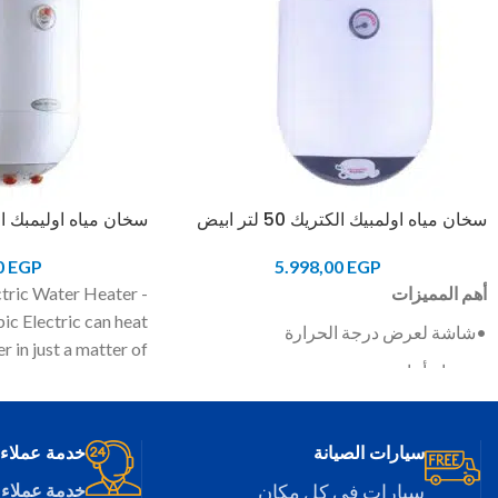
سخان مياه اولمبيك الكتريك 50 لتر ابيض
سخان مياه اوليمبك اليكتر
0
EGP
5.998,00
EGP
أهم المميزات
tric Water Heater -
ic Electric can heat
•شاشة لعرض درجة الحرارة
r in just a matter of
• صمام أمان
ve to wait long. The
rd digital indicator
• إمكانية تعليقه بسهولة على الحائط
status of the device,
سيارات الصيانة
خدمة عملاء 24/7
is on or off, at just a
glance.
سيارات في كل مكان
خدمة عملاء 