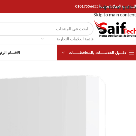
Skip to navigation
ب خدمة العملاء اتصل بنا 01017556655
Skip to main content
قائمة العلامات التجارية
دلـــيل الخدمــــات بالمحافظـــــات
الاقسام الرئ