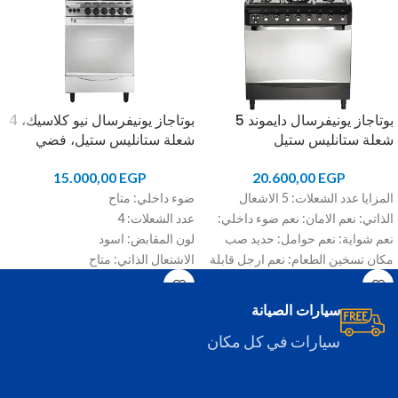
بوتاجاز يونيفرسال دايموند 5
بوتاجاز يونيفرسال نيو كلاسيك، 4
شعلة ستانليس ستيل
شعلة ستانليس ستيل، فضي
15.000,00
EGP
20.600,00
EGP
المزايا عدد الشعلات: 5 الاشعال
ضوء داخلي: متاح
الذاتي: نعم الامان: نعم ضوء داخلي:
عدد الشعلات: 4
نعم شواية: نعم حوامل: حديد صب
لون المقابض: اسود
مكان تسخين الطعام: نعم ارجل قابلة
الاشتعال الذاتي: متاح
للتعديل: نعم شواية / موتور: نعم ضوء
حوامل: حديد
داخلي للفرن: نعم
غطاء كريستال
سيارات الصيانة
سيارات في كل مكان