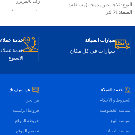
رف بالفريزر
النوع
: ثلاجة غير مدمجة (مستقلة)
رف مخصص للبيض
السعة:
91 لتر
عدد الأرفف:
1
إضاءة داخلية
الأبعاد (ارتفاع×عرض×عمق):
821X480X500
درج تبريد
ملم
سيارات الصيانة
خدمة عملاء 24/7
نظام تدفق الهواء متعد
سيارات في كل مكان
خدمة عملاء 
نظام عزل حراري
الاسبوع
نظام تبريد يناسب ال
الحرارة المرتفعة
2 درج مخصصين للحف
والخضروات
خدمة العملاء
عن سيف تك
الشروط و الأحكام
من نحن
سياسة الخصوصية
فروعنا الرئيسية
سياسة البيع
خريطة الموقع
سياسة الصيانة
تصميم الموقع