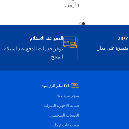
4 أرفف
قفل امان للأطفال
خاصية الانذار عند ترك الباب مفتوحا
التصميم:
ثلاجة بـ 2 باب
الدفع عند الاستلام
د الاتجاهات
متميزة على مدار
نوفر خدمات الدفع عند استلام
المنتج
مناطق ذات درجات
اظ على الفواكه
الاقسام الرئيسية
متجر سيف تك
صيانة الاجهزة المنزلية
الحساب الشخصي
موضوعات تهمك