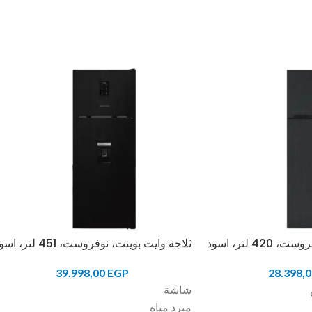
4 لتر، اسود
ثلاجة وايت بوينت، نوفروست، 451 لتر، اسود
39.998,00
EGP
28.398,
شاشة
مبرد مياه