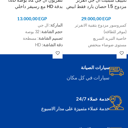
تكييف سبليت ال جي انفرتر
تلفزيون ال جي 32 بوصة LED
مزدوج 1.5 حصان بارد فقط ابيض
بدقة HD مع رسيفر داخلي
13.000,00
EGP
29.000,00
EGP
كمبروسور مزدوج بتقنية الانفرتر
الماركة:
ال جي
(موفر للطاقة)
حجم الشاشة:
32 بوصة
خاصية التبريد السريع
تصميم الشاشة
: مسطحة
مستوى ضوضاء منخفض
دقة الشاشة:
HD
خاصية توفير الطاقة
نوع الشاشة:
LED
تصميم نحيف وبسيط
أهم مميزات تلفزيون ال جي
تقنية
تركيب سريع وسهل
الصوت Dolby Audio™ تمنحك تجربة
سيارات الصيانة
قدرة التكييف:
1.5 حصان
مشاهدة بصوت قوي كأنك في قاعة
سيارات في كل مكان
النوع:
بارد فقط
السينما
حجم الغرفة الموصي به:
من 8 قدم
رسيفر داخلي
مربع إلى 12 قدم مربع
إمكانية الاتصال:
1 منفذ USB، و2 منفذ
الأبعاد (ارتفاع×عرض×عمق):
308 ×
HDMI، و1 مدخل سماعة
خدمة عملاء 24/7
837 × 189 ملم
خدمة عملاء متميزة على مدار الاسبوع
ا
للون:
ابيض
رقم الموديل:
S4-NQ12JA3AE