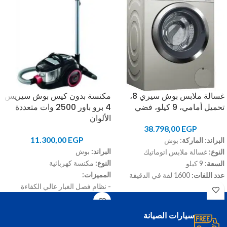
غسالة ملابس بوش سيري 8،
مكنسة بدون كيس بوش سيريس
تحميل أمامي، 9 كيلو، فضي
4 برو باور 2500 وات متعددة
الألوان
38.798,00
EGP
11.300,00
EGP
البراند
:
الماركة
: بوش
البراند:
بوش
النوع:
غسالة ملابس اتوماتيك
النوع:
مكنسة كهربائية
السعة
: 9 كيلو
المميزات:
عدد اللفات:
1600 لفة في الدقيقة
- نظام فصل الغبار عالي الكفاءة
ا
للون:
فضي
- فلتر HEPA قابل للغسل
الموديل:
WAW325X0EG
- إمكانية التحكم المتغير في قوة
سيارات الصيانة
الشفط