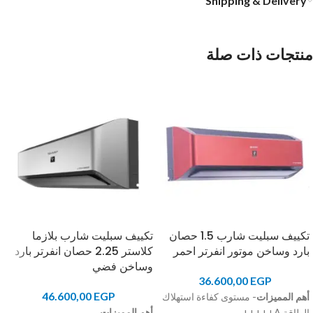
Shipping & Delivery
منتجات ذات صلة
تكييف سبليت شارب 1.5 حصان
تكييف سبليت شارب بلازما
بارد وساخن موتور انفرتر احمر
كلاستر 2.25 حصان انفرتر بارد
وساخن فضي
36.600,00
EGP
46.600,00
EGP
أهم المميزات
- مستوى كفاءة استهلاك
أهم المميزات
الطاقة A+++++