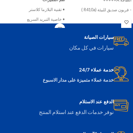
• تقنية البلازما كلاستر
- فريون صديق للبيئة (R410a )
• خاصية التبريد السريع
- كمبروسر شبه استوائي
• هواء بارد خفيف (كواندا) عن طريق
الأبعاد (العرض×الارتفاع×العمق)
-
توجيه الهواء للسقف
الوحدة الداخلية: 879 × 289 × 229
سيارات الصيانة
ملم
• ريشة تلقائية تتحرك في 4 اتجاهات
سيارات في كل مكان
- الوحدة الخارجية: 760 × 540 × 270
• خاصية التنظيف الذاتي بالبلازما
ملم
كلاستر
بلد المنشأ
خدمة عملاء 24/7
• ريموت كنترول لاسلكي LCD
- الوحدة الداخلية: تايلاند
خدمة عملاء متميزة على مدار الاسبوع
• فريون صديق للبيئة (R410a)
- الوحدة الخارجية: مصر
• مضاد للتآكل (الجانب الخارجي)
الدفع عند الاستلام
• مبادل حراري عالي الكفاءة
• تشخيص ذاتي للأعطال
نوفر خدمات الدفع عند استلام المنتج