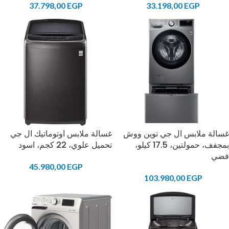
37.798,00
EGP
33.198,00
EGP
غسالة ملابس ال جي توين ووش
غسالة ملابس اوتوماتيك ال جي
بمجفف، حمولتين، 17.5 كيلو،
تحميل علوي، 22 كجم، اسود
فضي
45.980,00
EGP
103.980,00
EGP