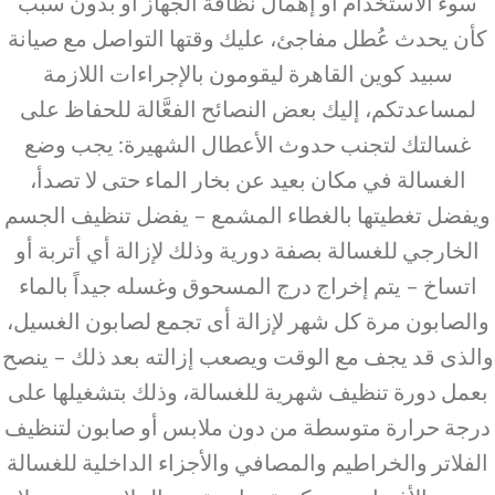
سوء الاستخدام أو إهمال نظافة الجهاز أو بدون سبب
كأن يحدث عُطل مفاجئ، عليك وقتها التواصل مع صيانة
سبيد كوين القاهرة ليقومون بالإجراءات اللازمة
لمساعدتكم، إليك بعض النصائح الفعَّالة للحفاظ على
غسالتك لتجنب حدوث الأعطال الشهيرة: يجب وضع
الغسالة في مكان بعيد عن بخار الماء حتى لا تصدأ،
ويفضل تغطيتها بالغطاء المشمع – يفضل تنظيف الجسم
الخارجي للغسالة بصفة دورية وذلك لإزالة أي أتربة أو
اتساخ – يتم إخراج درج المسحوق وغسله جيداً بالماء
والصابون مرة كل شهر لإزالة أى تجمع لصابون الغسيل،
والذى قد يجف مع الوقت ويصعب إزالته بعد ذلك – ينصح
بعمل دورة تنظيف شهرية للغسالة، وذلك بتشغيلها على
درجة حرارة متوسطة من دون ملابس أو صابون لتنظيف
الفلاتر والخراطيم والمصافي والأجزاء الداخلية للغسالة