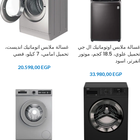
غسالة ملابس اوتوماتيك ال جي
غسالة ملابس اتوماتيك انديست،
تحميل علوي، 18.5 كجم، موتور
تحميل امامي، 7 كيلو، فضي
انفرتر، اسود
20.598,00
EGP
33.980,00
EGP