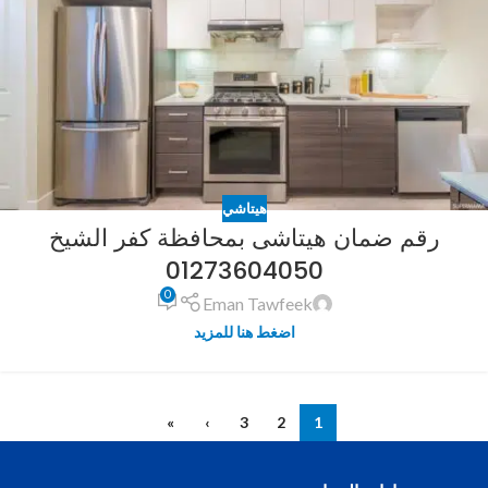
هيتاشي
رقم ضمان هيتاشى بمحافظة كفر الشيخ
01273604050
0
Eman Tawfeek
اضغط هنا للمزيد
»
›
3
2
1