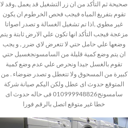
صحيحة ثم التأكد من ان زر التشغيل قد يعمل ,وقد لا
تقوم بتفريغ المياه فيجب فحص الخرطوم ان يكون
غير مطوي ,اذا تم تشغيل الغسالة و تصدر اصواتا
مزعجة فيجب التأكد انها تكون علي الارض ثابتة و يتم
وضعها علي حامل حتي لا تتعرض لاي ضرر , و يجب
ان يتم وضع كمية قليلة من السامسونجغسيل حتي
تقوم بالغسل جيدا ونحرص علي عدم وضع كمية
كبيرة من المسحوق ولا تتعطل و تصدر ضوضاء . من
المتوقع حدوث اى عطل ولكن اليكم صيانة شركة
سامسونج010999948826 فى حاله حدوث اى
خطا غير متوقع اتصل بالرقم فورا