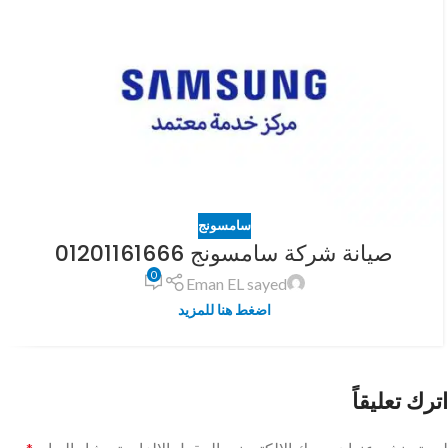
سامسونج
صيانة شركة سامسونج 01201161666
0
Eman EL sayed
اضغط هنا للمزيد
اترك تعليقاً