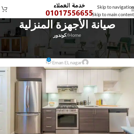
Skip to navigation
Skip to main content
صيانة الأجهزة المنزلية
Home
/
كوندور
كوندور
خدمة اصلاح كوندور 01099948826
0
Eman EL nagar